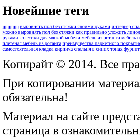
Новейшие теги
jjjjjjjjjjjjj
выровнять пол без стяжки своими руками
интерьер сп
можно выровнять пол без стяжки
как правильно уложить лино
руками
колесики для мягкой мебели
мебель из ротанга
мебель н
плетеная мебель из ротанга
преимущества паркетного покрыти
самостоятельная кладка кирпича
спальня в синих тонах
фурнит
Копирайт © 2014. Все пра
При копировании материал
обязательна!
Материал на сайте предс
страница
в ознакомительн