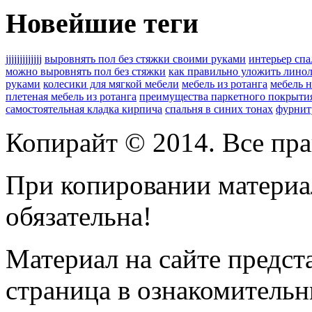
Новейшие теги
jjjjjjjjjjjjj
выровнять пол без стяжки своими руками
интерьер сп
можно выровнять пол без стяжки
как правильно уложить лино
руками
колесики для мягкой мебели
мебель из ротанга
мебель н
плетеная мебель из ротанга
преимущества паркетного покрыти
самостоятельная кладка кирпича
спальня в синих тонах
фурнит
Копирайт © 2014. Все пра
При копировании материал
обязательна!
Материал на сайте предс
страница
в ознакомительн