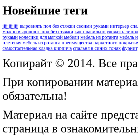
Новейшие теги
jjjjjjjjjjjjj
выровнять пол без стяжки своими руками
интерьер сп
можно выровнять пол без стяжки
как правильно уложить лино
руками
колесики для мягкой мебели
мебель из ротанга
мебель н
плетеная мебель из ротанга
преимущества паркетного покрыти
самостоятельная кладка кирпича
спальня в синих тонах
фурнит
Копирайт © 2014. Все пра
При копировании материал
обязательна!
Материал на сайте предс
страница
в ознакомительн