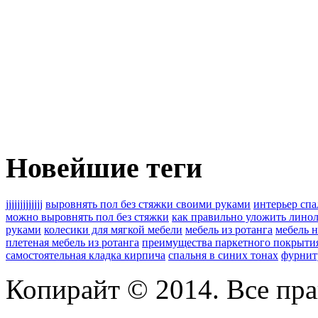
Новейшие теги
jjjjjjjjjjjjj
выровнять пол без стяжки своими руками
интерьер сп
можно выровнять пол без стяжки
как правильно уложить лино
руками
колесики для мягкой мебели
мебель из ротанга
мебель н
плетеная мебель из ротанга
преимущества паркетного покрыти
самостоятельная кладка кирпича
спальня в синих тонах
фурнит
Копирайт © 2014. Все пра